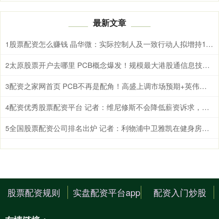
最新文章
股票配资怎么赚钱 晶华微：实际控制人及一致行动人拟增持1200万元至2400万元股份
1
太原股票开户去哪里 PCB概念爆发！规模最大港股通信息技术ETF华宝（159131）放量上涨2.87%收复20日线
2
配资之家网首页 PCB不再是配角！高盛上调市场预期+英伟达Rubin架构带动，华宝基金电子ETF（515260）最高涨近4%斩获4连阳
3
配资优秀股票配资平台 记者：维尼修斯不会降低薪资诉求，而皇马也不会提升续约报价
4
全国股票配资公司排名出炉 记者：利物浦中卫雅凯在健身房训练，能否出战利兹联尚不确定
5
股票配资规则
实盘配资平台app
配资入门炒股